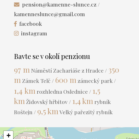
pension@kamenne-slunce.cz
/
kamenneslunce@gmail.com
facebook
instagram
Bavte se v okolí penzionu
97 m
350
Náměstí Zachariáše z Hradce /
m
600 m
Zámek Telč /
zámecký park /
1,4
km
1,5
rozhledna Oslednice /
km
1,4 km
Židovský hřbitov /
rybník
9,5 km
Roštejn /
Velký pařezitý rybník
+