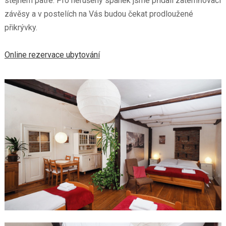
stejném patře. Pro nerušený spánek jsme přidali zatemňovací
závěsy a v postelích na Vás budou čekat prodloužené
přikrývky.
Online rezervace ubytování