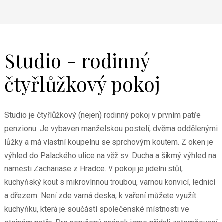
Studio - rodinný
čtyřlůžkový pokoj
Studio je čtyřlůžkový (nejen) rodinný pokoj v prvním patře
penzionu. Je vybaven manželskou postelí, dvěma oddělenými
lůžky a má vlastní koupelnu se sprchovým koutem. Z oken je
výhled do Palackého ulice na věž sv. Ducha a šikmý výhled na
náměstí Zachariáše z Hradce. V pokoji je jídelní stůl,
kuchyňský kout s mikrovlnnou troubou, varnou konvicí, lednicí
a dřezem. Není zde varná deska, k vaření můžete využít
kuchyňku, která je součástí společenské místnosti ve