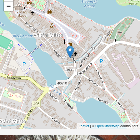
−
Leaflet
| ©
OpenStreetMap
contributors